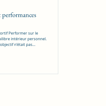
et performances
ortif Performer sur le
libre intérieur personnel.
’objectif n’était pas
technique et le physique…
es joueurs dans la gestion
Grâce à la kinésiologie,
mieux gérer la pression
calme et concentration
i libérer les blocages