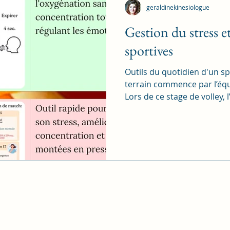
geraldinekinesiologue
Gestion du stress 
sportives
Outils du quotidien d'un sp
terrain commence par l’équi
Lors de ce stage de volley, l
seulement de travailler la 
mais aussi d’accompagner l
du stress et des émotions. 
chacun a pu apprendre à : 
avant un match retrouver 
renforcer la confiance en so
émotionnels jouer