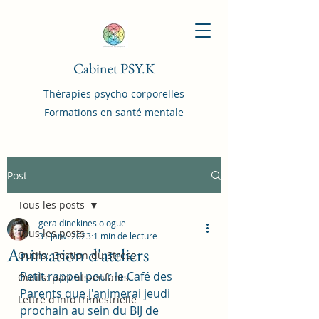
Cabinet PSY.K
Thérapies psycho-corporelles
Formations en santé mentale
Post
Tous les posts
geraldinekinesiologue
Tous les posts
31 janv. 2023
1 min de lecture
Animation d'ateliers
Outils: Gestion du Stress
Petit rappel pour le Café des 
Outils: parents-enfants
Parents que j'animerai jeudi 
Lettre d'info trimestrielle
prochain au sein du BIJ de 